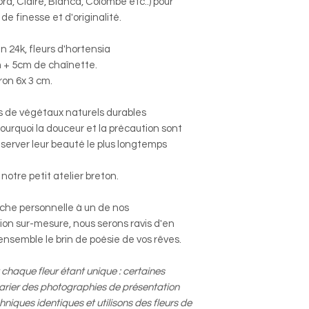
ra, Claire, Bianca, Colombe etc..) pour
de finesse et d'originalité.
in 24k, fleurs d'hortensia
m + 5cm de chaînette.
ron 6x 3 cm.
its de végétaux naturels durables
urquoi la douceur et la précaution sont
éserver leur beauté le plus longtemps
notre petit atelier breton.
uche personnelle à un de nos
ion sur-mesure, nous serons ravis d'en
ensemble le brin de poésie de vos rêves.
 chaque fleur étant unique : certaines
arier des photographies de présentation
iques identiques et utilisons des fleurs de