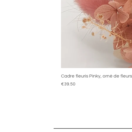
Cadre fleuris Pinky, orné de fleu
Price
€39.50