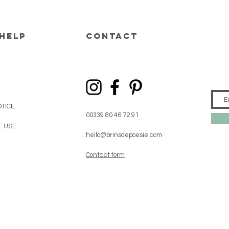
help
CONTACT
TICE
00339 80 46 72 91
F USE
hello@brinsdepoesie.com
Contact form