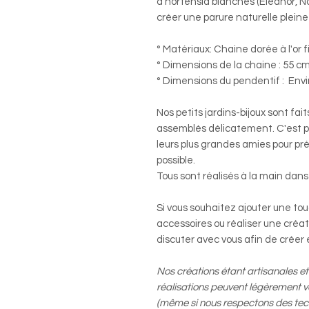
d'hortensia blanches (Eléanor, No
créer une parure naturelle pleine 
° Matériaux: Chaine dorée à l'or f
° Dimensions de la chaine : 55 c
° Dimensions du pendentif : Envi
Nos petits jardins-bijoux sont fa
assemblés délicatement. C'est po
leurs plus grandes amies pour pr
possible.
Tous sont réalisés à la main dans 
Si vous souhaitez ajouter une to
accessoires ou réaliser une créat
discuter avec vous afin de créer 
Nos créations étant artisanales et
réalisations peuvent légèrement v
(même si nous respectons des techn