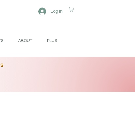
Log In
TS
ABOUT
PLUS
es