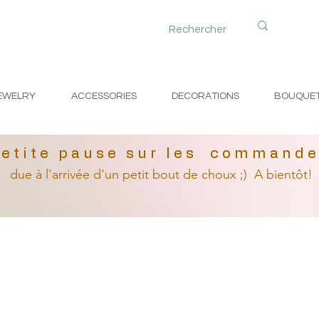
EWELRY
ACCESSORIES
DECORATIONS
BOUQUE
etite pause sur les command
due à l'arrivée
d'un petit
bout de choux ;)
A bientôt!