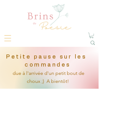
Petite pause sur les
commandes
due à l'arrivée
d'un petit
bout de
choux ;)
A bientôt!