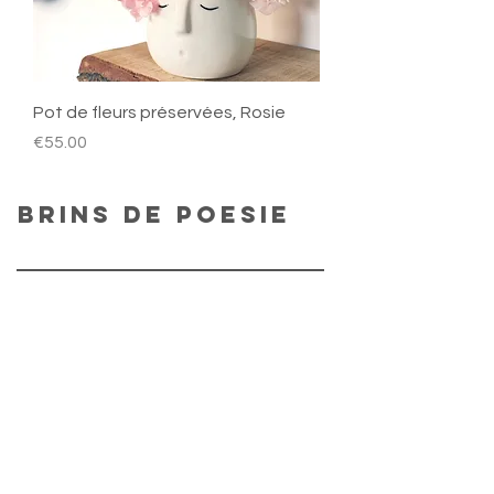
Pot de fleurs préservées, Rosie
Price
€55.00
Brins de poesie
help
LEGAL NOTICE