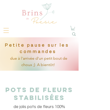
Petite pause sur les
commandes
due à l'arrivée
d'un petit
bout de
choux ;)
A bientôt!
POts de fleurs
stabilisées
de jolis pots de fleurs 100%