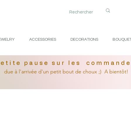
EWELRY
ACCESSORIES
DECORATIONS
BOUQUE
etite pause sur les command
due à l'arrivée
d'un petit
bout de choux ;)
A bientôt!