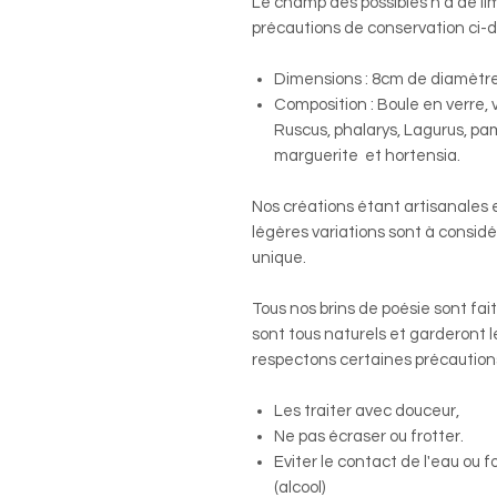
Le champ des possibles n'a de lim
précautions de conservation ci-
Dimensions : 8cm de diamètr
Composition : Boule en verre, 
Ruscus, phalarys, Lagurus, pamp
marguerite et hortensia.
Nos créations étant artisanales 
légères variations sont à consid
unique.
Tous nos brins de poésie sont fait
sont tous naturels et garderont 
respectons certaines précautions
Les traiter avec douceur,
Ne pas écraser ou frotter.
Eviter le contact de l'eau ou 
(alcool)