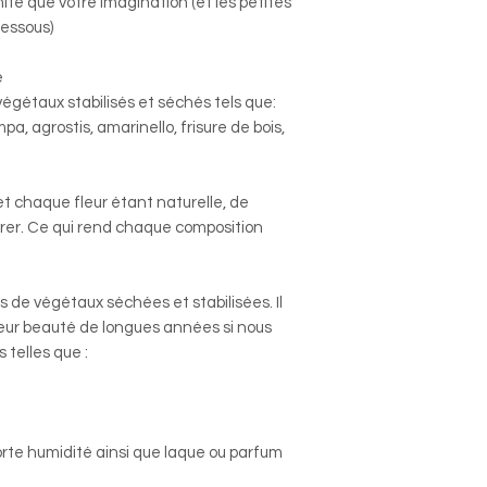
ite que votre imagination (et les petites
dessous)
e
végétaux stabilisés et séchés tels que:
a, agrostis, amarinello, frisure de bois,
et chaque fleur étant naturelle, de
érer. Ce qui rend chaque composition
s de végétaux séchées et stabilisées. Il
leur beauté de longues années si nous
 telles que :
forte humidité ainsi que laque ou parfum