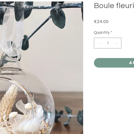
Boule fleur
Price
€24.00
Quantity
*
A