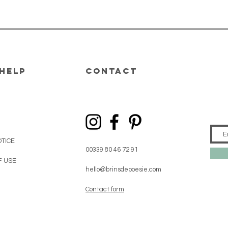
help
CONTACT
TICE
00339 80 46 72 91
F USE
hello@brinsdepoesie.com
Contact form