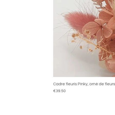
Cadre fleuris Pinky, orné de fleu
Price
€39.50