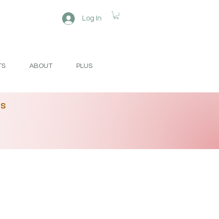
Log In
TS
ABOUT
PLUS
es