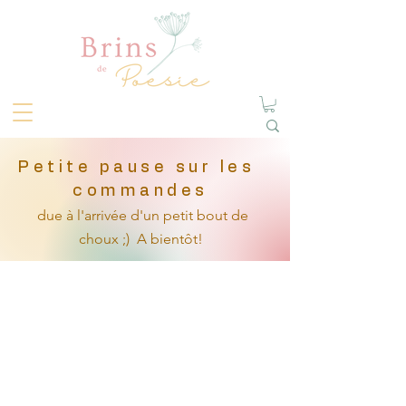
Petite pause sur les
commandes
due à l'arrivée
d'un petit
bout de
choux ;)
A bientôt!