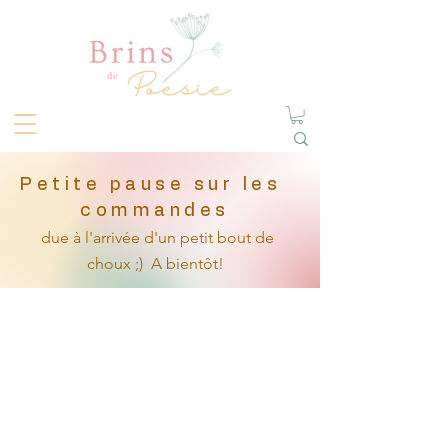
Petite pause sur les
commandes
due à l'arrivée
d'un petit
bout de
choux ;)
A bientôt!