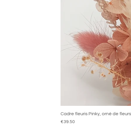
Cadre fleuris Pinky, orné de fleu
Price
€39.50