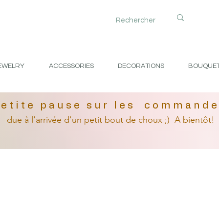
EWELRY
ACCESSORIES
DECORATIONS
BOUQUE
etite pause sur les command
due à l'arrivée
d'un petit
bout de choux ;)
A bientôt!