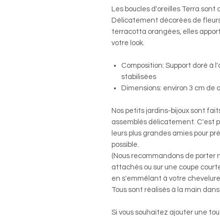
Les boucles d'oreilles Terra sont d
Délicatement décorées de fleurs
terracotta orangées, elles appor
votre look.
Composition: Support doré à l'o
stabilisées
Dimensions: environ 3 cm de 
Nos petits jardins-bijoux sont fa
assemblés délicatement. C'est po
leurs plus grandes amies pour pr
possible.
(Nous recommandons de porter no
attachés ou sur une coupe courte 
en s'emmêlant à votre chevelure
Tous sont réalisés à la main dans 
Si vous souhaitez ajouter une to