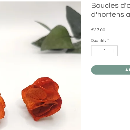
Boucles d'o
d'hortensia
Price
€37.00
Quantity
*
A