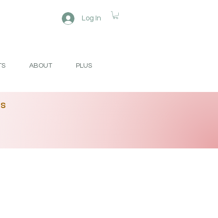
Log In
TS
ABOUT
PLUS
es