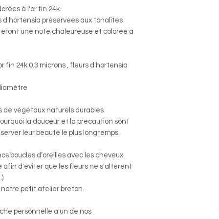
orées à l'or fin 24k.
 d'hortensia préservées aux tonalités
teront une note chaleureuse et colorée à
r fin 24k 0.3 microns , fleurs d'hortensia
diamètre
its de végétaux naturels durables
urquoi la douceur et la précaution sont
éserver leur beauté le plus longtemps
s boucles d’oreilles avec les cheveux
afin d'éviter que les fleurs ne s'altèrent
.)
notre petit atelier breton.
uche personnelle à un de nos