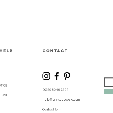
help
CONTACT
TICE
00339 80 46 72 91
F USE
hello@brinsdepoesie.com
Contact form