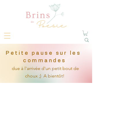
Petite pause sur les
commandes
due à l'arrivée
d'un petit
bout de
choux ;)
A bientôt!