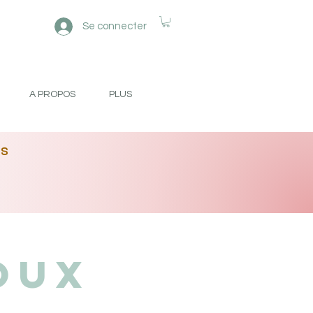
Se connecter
A PROPOS
PLUS
es
oux