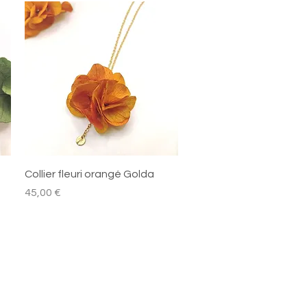
Aperçu rapide
Collier fleuri orangé Golda
Prix
45,00 €