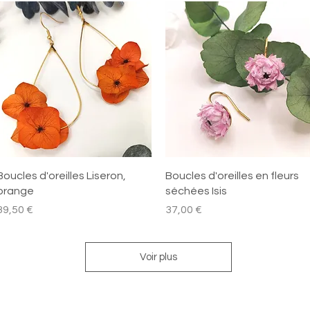
Aperçu rapide
Aperçu rapide
Boucles d'oreilles Liseron,
Boucles d'oreilles en fleurs
orange
séchées Isis
rix
Prix
39,50 €
37,00 €
Voir plus