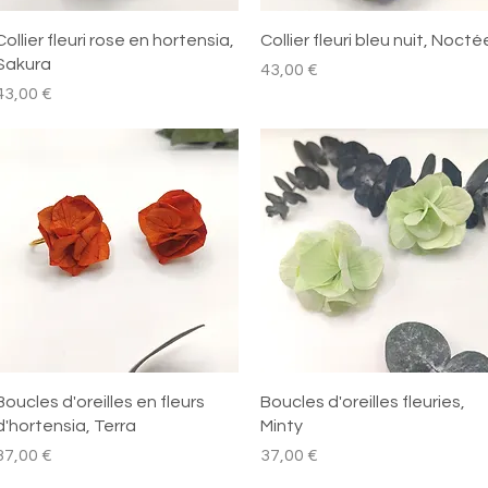
Aperçu rapide
Aperçu rapide
Collier fleuri rose en hortensia,
Collier fleuri bleu nuit, Nocté
Sakura
Prix
43,00 €
rix
43,00 €
Aperçu rapide
Aperçu rapide
Boucles d'oreilles en fleurs
Boucles d'oreilles fleuries,
d'hortensia, Terra
Minty
rix
Prix
37,00 €
37,00 €