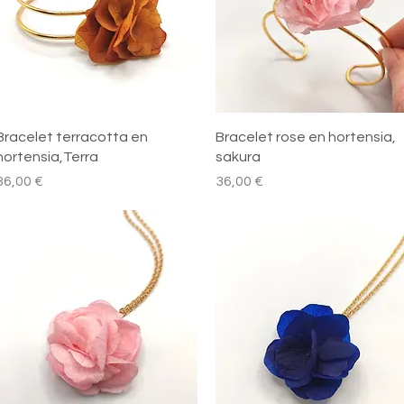
Aperçu rapide
Aperçu rapide
Bracelet terracotta en
Bracelet rose en hortensia,
hortensia,Terra
sakura
rix
Prix
36,00 €
36,00 €