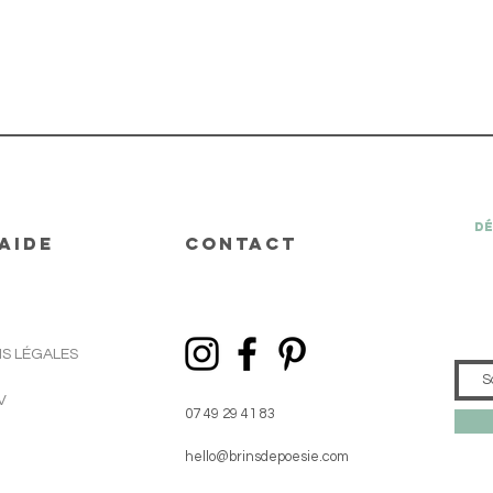
Dé
AIDE
CONTACT
S LÉGALES
V
07 49 29 41 83
hello@brinsdepoesie.com