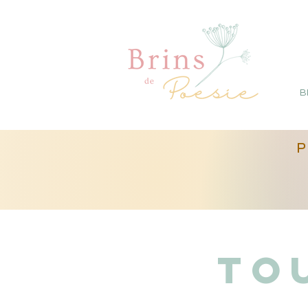
B
P
To