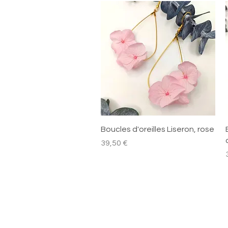
Aperçu rapide
Boucles d'oreilles Liseron, rose
Prix
39,50 €
P