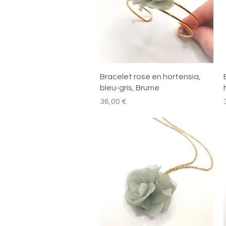
Aperçu rapide
Bracelet rose en hortensia,
bleu-gris, Brume
Prix
P
36,00 €