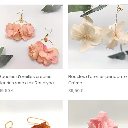
Aperçu rapide
Aperçu rapide
Boucles d'oreilles créoles
Boucles d'oreilles pendante
fleuries rose clair Roselyne
Crème
rix
Prix
39,50 €
39,50 €