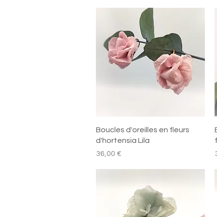
Aperçu rapide
Boucles d'oreilles en fleurs
d'hortensia Lila
Prix
P
36,00 €