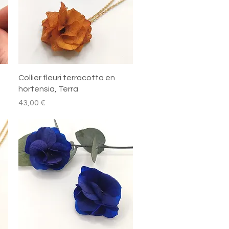
Aperçu rapide
Collier fleuri terracotta en
hortensia, Terra
Prix
43,00 €