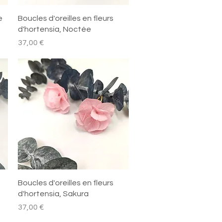
Aperçu rapide
e
Boucles d'oreilles en fleurs
d'hortensia, Noctée
Prix
37,00 €
Aperçu rapide
Boucles d'oreilles en fleurs
d'hortensia, Sakura
Prix
37,00 €