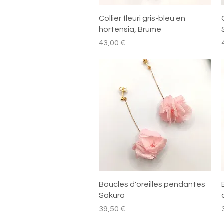
Aperçu rapide
Collier fleuri gris-bleu en
hortensia, Brume
Prix
P
43,00 €
Aperçu rapide
Boucles d'oreilles pendantes
Sakura
Prix
P
39,50 €