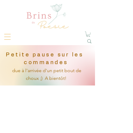
Petite pause sur les
commandes
due à l'arrivée
d'un petit
bout de
choux ;)
A bientôt!