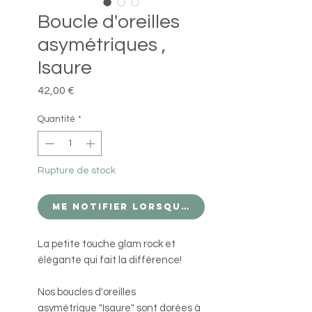
Boucle d'oreilles
asymétriques ,
Isaure
Prix
42,00 €
Quantité
*
Rupture de stock
Me notifier lorsque cet article est d
La petite touche glam rock et
élégante qui fait la différence!
Nos boucles d'oreilles
asymétrique "Isaure" sont dorées à