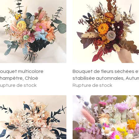
Aperçu rapide
Aperçu rapide
ouquet multicolore
Bouquet de fleurs séchées e
hampêtre, Chloé
stabilisée automnales, Autu
upture de stock
Rupture de stock