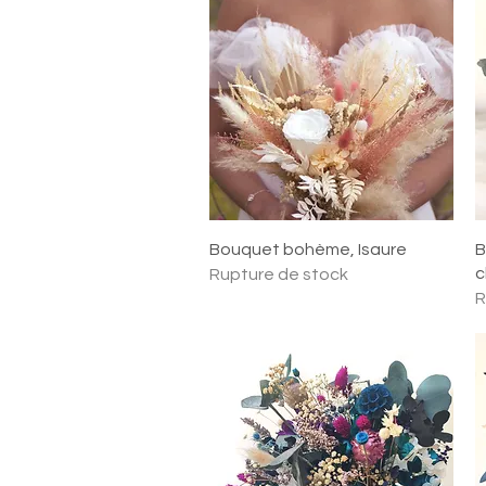
Aperçu rapide
Bouquet bohème, Isaure
B
c
Rupture de stock
R