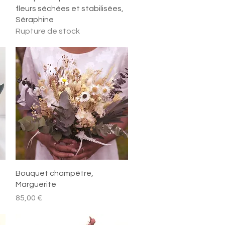
fleurs séchées et stabilisées,
Séraphine
Rupture de stock
Aperçu rapide
Bouquet champêtre,
Marguerite
Prix
85,00 €