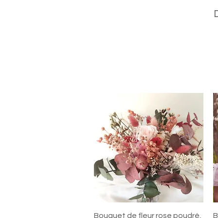
Aperçu rapide
Bouquet de fleur rose poudré,
B