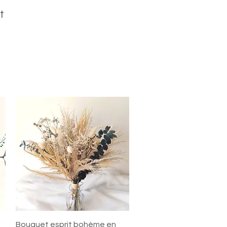
t
Aperçu rapide
s
Bouquet esprit bohème en