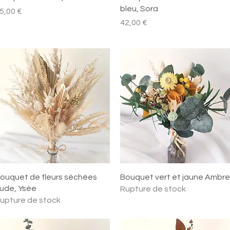
bleu, Sora
rix
5,00 €
Prix
42,00 €
Aperçu rapide
Aperçu rapide
ouquet de fleurs séchées
Bouquet vert et jaune Ambre
ude, Ysée
Rupture de stock
upture de stock