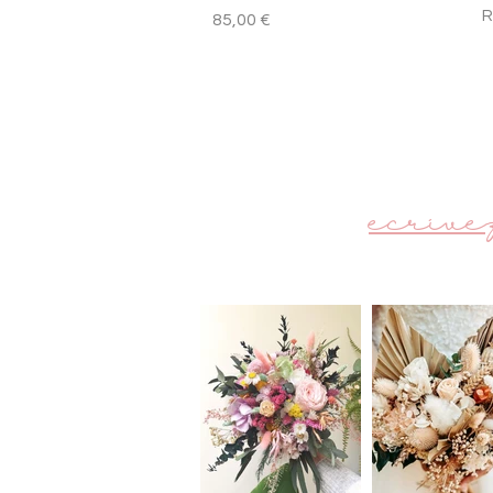
R
Prix
85,00 €
écrive