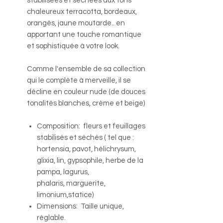
stabilisées et séchées aux tons
chaleureux terracotta, bordeaux,
orangés, jaune moutarde.. en
apportant une touche romantique
et sophistiquée à votre look.
Comme l'ensemble de sa collection
qui le complète à merveille, il se
décline en couleur nude (de douces
tonalités blanches, crème et beige)
Composition: fleurs et feuillages
stabilisés et séchés ( tel que :
hortensia, pavot, hélichrysum,
glixia, lin, gypsophile, herbe de la
pampa, lagurus,
phalaris, marguerite,
limonium,statice)
Dimensions: Taille unique,
réglable.