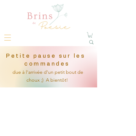
Petite pause sur les
commandes
due à l'arrivée
d'un petit
bout de
choux ;)
A bientôt!