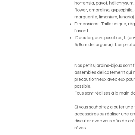
hortensia, pavot, hélichrysum, gl
flower, amarelino, gypsophile,
marguerite, limonium, lunaria)
Dimensions: Taille unique, rég
l'avant.
Deux largeurs possibles, L (en
5/6cm de largueur) . Les phot
Nos petits jardins-bijoux sont
assemblés délicatement qui n
précautionneux avec eux pour 
possible.
Tous sont réalisés à la main da
Si vous souhaitez ajouter une
accessoires ou réaliser une cr
discuter avec vous afin de cré
rêves.