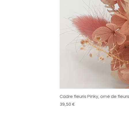
Cadre fleuris Pinky, orné de fleu
Prix
39,50 €