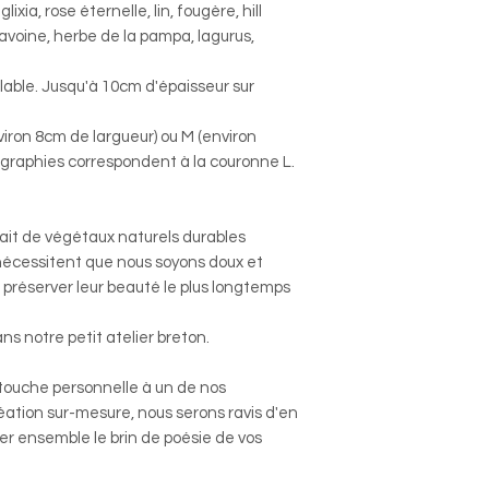
ixia, rose éternelle, lin, fougère, hill
 avoine, herbe de la pampa, lagurus,
lable. Jusqu'à 10cm d'épaisseur sur
viron 8cm de largueur) ou M (environ
ographies correspondent à la couronne L.
 fait de végétaux naturels durables
écessitent que nous soyons doux et
préserver leur beauté le plus longtemps
ns notre petit atelier breton.
 touche personnelle à un de nos
éation sur-mesure, nous serons ravis d'en
er ensemble le brin de poésie de vos