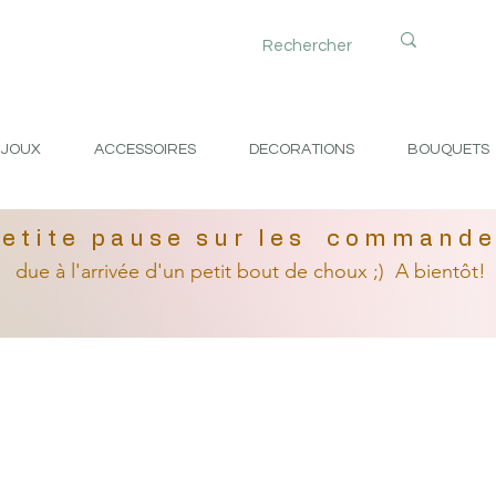
IJOUX
ACCESSOIRES
DECORATIONS
BOUQUETS
etite pause sur les command
due à l'arrivée
d'un petit
bout de choux ;)
A bientôt!