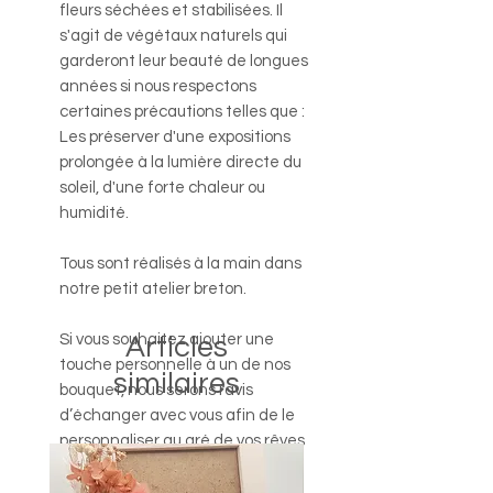
fleurs séchées et stabilisées. Il
s'agit de végétaux naturels qui
garderont leur beauté de longues
années si nous respectons
certaines précautions telles que :
Les préserver d'une expositions
prolongée à la lumière directe du
soleil, d'une forte chaleur ou
humidité.
Tous sont réalisés à la main dans
notre petit atelier breton.
Si vous souhaitez ajouter une
Articles
touche personnelle à un de nos
similaires
bouquet, nous serons ravis
d’échanger avec vous afin de le
personnaliser au gré de vos rêves
et envies.