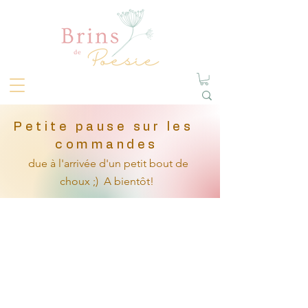
Petite pause sur les
commandes
due à l'arrivée
d'un petit
bout de
choux ;)
A bientôt!