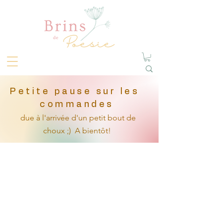
Petite pause sur les
commandes
due à l'arrivée
d'un petit
bout de
choux ;)
A bientôt!