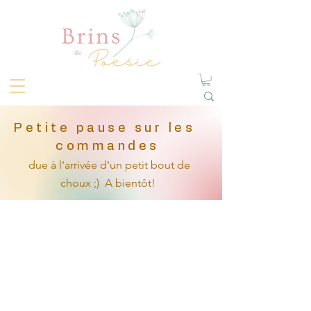
Petite pause sur les
commandes
due à l'arrivée
d'un petit
bout de
choux ;)
A bientôt!