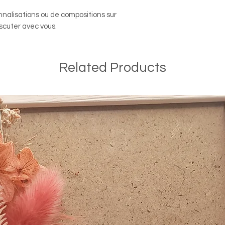
nnalisations ou de compositions sur
scuter avec vous.
Related Products