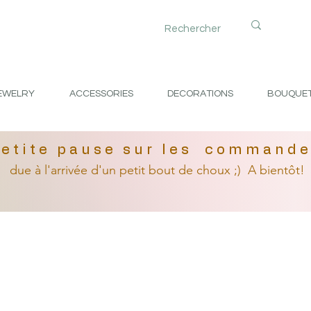
EWELRY
ACCESSORIES
DECORATIONS
BOUQUE
etite pause sur les command
due à l'arrivée
d'un petit
bout de choux ;)
A bientôt!