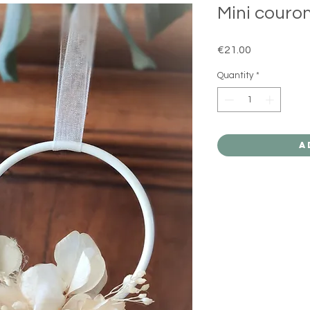
Mini couron
Price
€21.00
Quantity
*
A