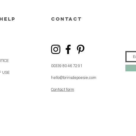
help
CONTACT
TICE
00339 80 46 72 91
F USE
hello@brinsdepoesie.com
Contact form