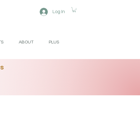
Log In
TS
ABOUT
PLUS
es