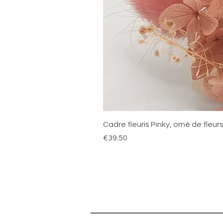
Cadre fleuris Pinky, orné de fleu
Price
€39.50